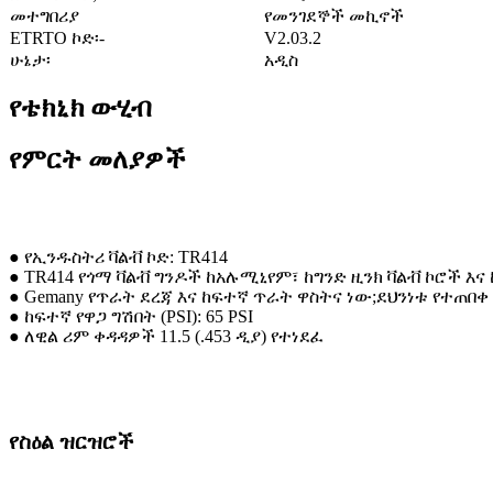
መተግበሪያ
የመንገደኞች መኪኖች
ETRTO ኮድ፡-
V2.03.2
ሁኔታ፡
አዲስ
የቴክኒክ ውሂብ
የምርት መለያዎች
● የኢንዱስትሪ ቫልቭ ኮድ: TR414
● TR414 የጎማ ቫልቭ ግንዶች ከአሉሚኒየም፣ ከግንድ ዚንክ ቫልቭ ኮሮች እ
● Gemany የጥራት ደረጃ እና ከፍተኛ ጥራት ዋስትና ነው;ደህንነቱ የተጠበቀ
● ከፍተኛ የዋጋ ግሽበት (PSI): 65 PSI
● ለዊል ሪም ቀዳዳዎች 11.5 (.453 ዲያ) የተነደፈ
የስዕል ዝርዝሮች