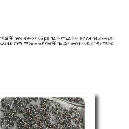
ፕ ቫልቮች ከፍተኛውን የ 65 psi ግፊት የሚፈቅዱ እና ለተሳፋሪ መኪና፣
ነዚህ የጎማ ማንጠልጠያ ቫልቮች በጠርዙ ውስጥ 0.453 "ዲያሜትር