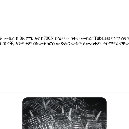
ቅ ሙከራ ከ 8ኤምፒ እና ከ700N በላይ የመጎተት ሙከራ፣Tubeless የጎማ ስና
ፕሊኬሽኖች, እንዲሁም በአውቶክሮስ ውድድር ውስጥ ለመጠቀም ተስማሚ ናቸው.እ