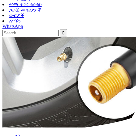
የጎማ ጥገና ቁሳቁስ
ጋራጅ መሳሪያዎች
ውርዶች
አግኙን
WhatsApp