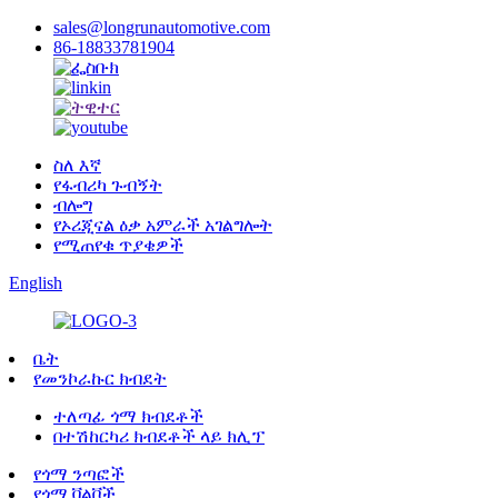
sales@longrunautomotive.com
86-18833781904
ስለ እኛ
የፋብሪካ ጉብኝት
ብሎግ
የኦሪጂናል ዕቃ አምራች አገልግሎት
የሚጠየቁ ጥያቄዎች
English
ቤት
የመንኮራኩር ክብደት
ተለጣፊ ጎማ ክብደቶች
በተሽከርካሪ ክብደቶች ላይ ክሊፕ
የጎማ ንጣፎች
የጎማ ቫልቮች