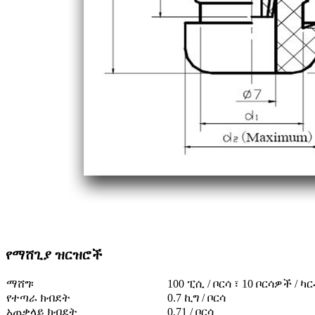
የማሸጊያ ዝርዝሮች
ማሸግ፡
100 ፒሲ / ቦርሳ ፣ 10 ቦርሳዎች / ካ
የተጣራ ክብደት
0.7 ኪግ / ቦርሳ
አጠቃላይ ክብደት
0.71 / ቦርሳ