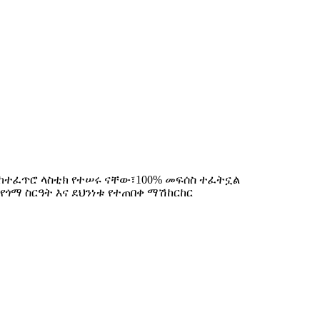
ና ከተፈጥሮ ላስቲክ የተሠሩ ናቸው፣100% መፍሰስ ተፈትኗል
 የጎማ ስርዓት እና ደህንነቱ የተጠበቀ ማሽከርከር