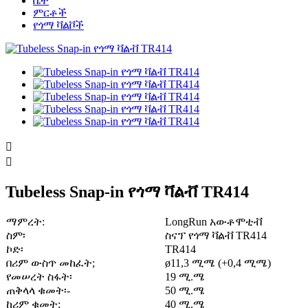
ቤት
ምርቶች
የጎማ ቫልቮች


Tubeless Snap-in የጎማ ቫልቭ TR414
ማምረት:
LongRun አውቶሞቲቭ
ስም፡
ስናፕ የጎማ ቫልቭ TR414
ኮድ፡
TR414
በሪም ውስጥ መከፈት;
ø11,3 ሚሜ (+0,4 ሚሜ)
የመሠረት ስፋት፡
19 ሚ.ሜ
ጠቅላላ ቁመት፡-
50 ሚ.ሜ
ከሪም ቁመት;
40 ሚ.ሜ