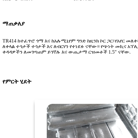
ማጠቃለያ
TR414 ከተፈጥሮ ጎማ እና ከአሉሚኒየም ግንድ ከዚንክ ኮር ጋር፣የአየር መለቀ
ለቀላል ተጎታች ተጎታች እና ለብርሃን የተነደፉ ናቸው። የጭነት መኪና አ
ቀዳዳዎችን ለመገጣጠም ይገኛሉ እና ውጤታማ ርዝመቶች 1.5" ናቸው.
የምርት ሂደት