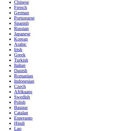
Chinese
French
German
Portuguese
Spanish
Russian
Japanese
Korean
Arabic
Irish
Greek
Turkish
Italian
Danish
Romanian
Indonesian
Czech
Afrikaans
Swedish
Polish
Basque
Catalan
Esperanto
Hindi
Lao