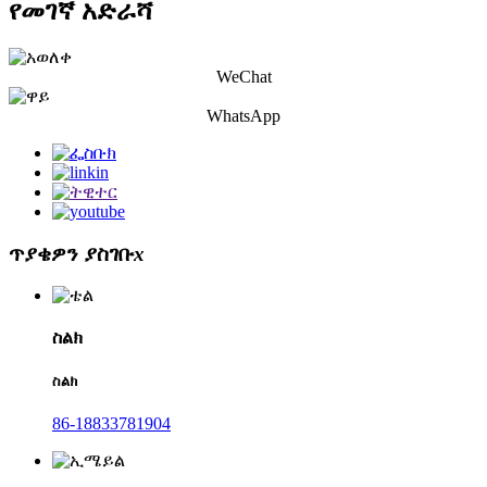
የመገኛ አድራሻ
WeChat
WhatsApp
ጥያቄዎን ያስገቡ
x
ስልክ
ስልክ
86-18833781904