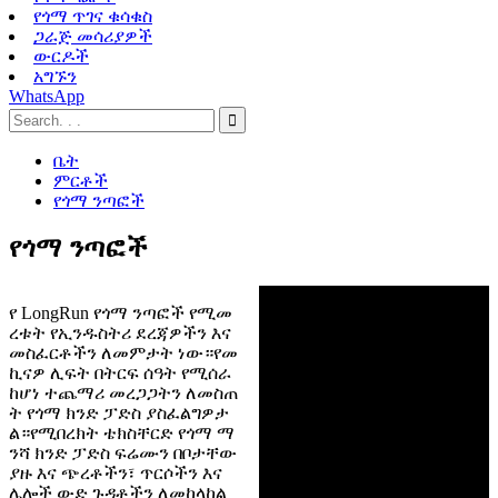
የጎማ ጥገና ቁሳቁስ
ጋራጅ መሳሪያዎች
ውርዶች
አግኙን
WhatsApp
ቤት
ምርቶች
የጎማ ንጣፎች
የጎማ ንጣፎች
የ LongRun የጎማ ንጣፎች የሚመ
ረቱት የኢንዱስትሪ ደረጃዎችን እና
መስፈርቶችን ለመምታት ነው።የመ
ኪናዎ ሊፍት በትርፍ ሰዓት የሚሰራ
ከሆነ ተጨማሪ መረጋጋትን ለመስጠ
ት የጎማ ክንድ ፓድስ ያስፈልግዎታ
ል።የሚበረክት ቴክስቸርድ የጎማ ማ
ንሻ ክንድ ፓድስ ፍሬሙን በቦታቸው
ያዙ እና ጭረቶችን፣ ጥርሶችን እና
ሌሎች ውድ ጉዳቶችን ለመከላከል