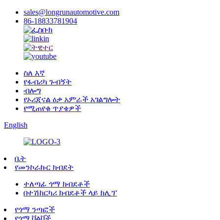
sales@longrunautomotive.com
86-18833781904
ስለ እኛ
የፋብሪካ ጉብኝት
ብሎግ
የኦሪጂናል ዕቃ አምራች አገልግሎት
የሚጠየቁ ጥያቄዎች
English
ቤት
የመንኮራኩር ክብደት
ተለጣፊ ጎማ ክብደቶች
በተሽከርካሪ ክብደቶች ላይ ክሊፕ
የጎማ ንጣፎች
የጎማ ቫልቮች