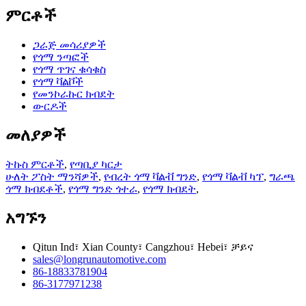
ምርቶች
ጋራጅ መሳሪያዎች
የጎማ ንጣፎች
የጎማ ጥገና ቁሳቁስ
የጎማ ቫልቮች
የመንኮራኩር ክብደት
ውርዶች
መለያዎች
ትኩስ ምርቶች
,
የጣቢያ ካርታ
ሁለት ፖስት ማንሻዎች
,
የብረት ጎማ ቫልቭ ግንድ
,
የጎማ ቫልቭ ካፕ
,
ግራጫ
ጎማ ክብደቶች
,
የጎማ ግንድ ጎተራ
,
የጎማ ክብደት
,
አግኙን
Qitun Ind፣ Xian County፣ Cangzhou፣ Hebei፣ ቻይና
sales@longrunautomotive.com
86-18833781904
86-3177971238