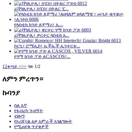
ራቫግሊዮሊ፣ ስፔስ፣ በትለር ፒ...
የላስቲክ ክንድ ለጀማሪ፣ ኢ...
ራቫግሊዮሊ፣ ዎርተር ላስቲክ አ...
ኮርጊ፣ ሮሜኢኮ፣ ኤችኤች ኢንተርቴ...
የጎማ ክንድ ፓድ ለCASCOS፣...
1
2
ቀጣይ >
>>
ገጽ 1/2
ለምን ምረጥን።
ኩባንያ
ስለ እኛ
የፋብሪካ ጉብኝት
ብሎግ
የኦሪጂናል ዕቃ አምራች አገልግሎት
የሚጠየቁ ጥያቄዎች