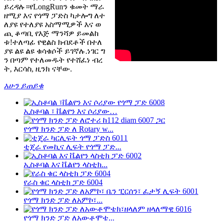
ይረዳሉ።የLongRunን ቁመት ማራ
ዘሚያ እና የጎማ ፓድስ ካታሎግ ለተ
ለያዩ የተለያዩ አስማሚዎች እና ወ
ጪ ቆጣቢ የእጅ ማንሻዎ ይመልከ
ቱ!ተለጣፊ የዊልስ ክብደቶች በተለ
ያዩ ልዩ ልዩ ቁሳቁሶች ይገኛሉ.ነገር ግ
ን በጣም የተለመዱት የተሸፈነ ብረ
ት, እርሳስ, ዚንክ ናቸው.
አሁን ይጠይቁ
ኢስቶባል ፣ ቬልየን እና ሶሪያው…
የጎማ ክንድ ፓድ ለ Rotary w...
ቲጄራ የመኪና ሊፍት የጎማ ፓድ...
ኢስቶባል እና ቬልየን ላስቲክ...
የራስ ቁር ላስቲክ ፓድ 6004
የጎማ ክንድ ፓድ ለአምኮ፣...
የጎማ ክንድ ፓድ ለአውቶሞቴ...