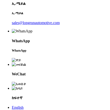
ኢ-ሜይል
ኢ-ሜይል
sales@longrunautomotive.com
WhatsApp
WhatsApp
WeChat
ከፍተኛ
English