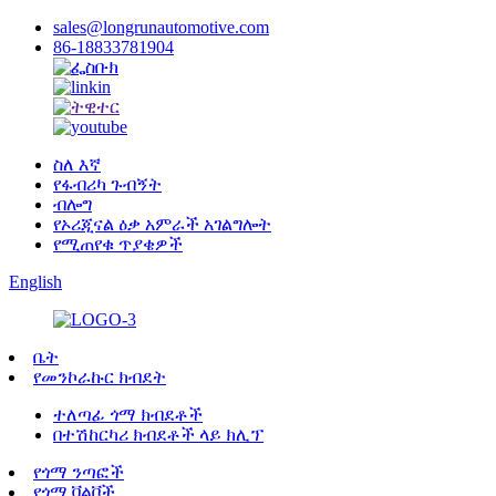
sales@longrunautomotive.com
86-18833781904
ስለ እኛ
የፋብሪካ ጉብኝት
ብሎግ
የኦሪጂናል ዕቃ አምራች አገልግሎት
የሚጠየቁ ጥያቄዎች
English
ቤት
የመንኮራኩር ክብደት
ተለጣፊ ጎማ ክብደቶች
በተሽከርካሪ ክብደቶች ላይ ክሊፕ
የጎማ ንጣፎች
የጎማ ቫልቮች