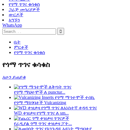
የጎማ ጥገና ቁሳቁስ
ጋራጅ መሳሪያዎች
ውርዶች
አግኙን
WhatsApp
ቤት
ምርቶች
የጎማ ጥገና ቁሳቁስ
የጎማ ጥገና ቁሳቁስ
አሁን ይጠይቁ
የጎማ ማህተሞች ለ punctur...
የጎማ ማስገባቶች Vulcanizing
WD ቀዝቃዛ የጎማ ጥገና ለ sm...
የራዲያል ጎማ ጥገና ቀዝቃዛ ፓት...