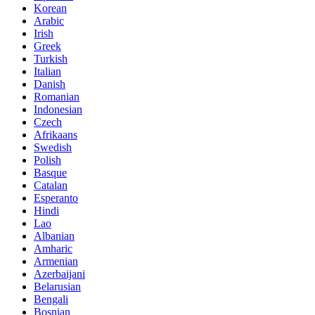
Korean
Arabic
Irish
Greek
Turkish
Italian
Danish
Romanian
Indonesian
Czech
Afrikaans
Swedish
Polish
Basque
Catalan
Esperanto
Hindi
Lao
Albanian
Amharic
Armenian
Azerbaijani
Belarusian
Bengali
Bosnian