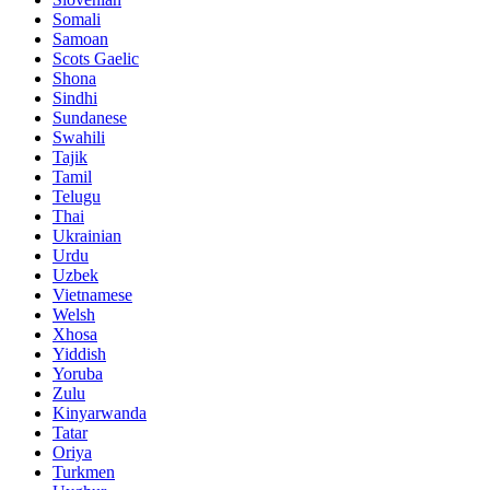
Somali
Samoan
Scots Gaelic
Shona
Sindhi
Sundanese
Swahili
Tajik
Tamil
Telugu
Thai
Ukrainian
Urdu
Uzbek
Vietnamese
Welsh
Xhosa
Yiddish
Yoruba
Zulu
Kinyarwanda
Tatar
Oriya
Turkmen