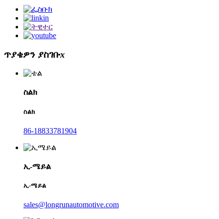
ጥያቄዎን ያስገቡ
x
ስልክ
ስልክ
86-18833781904
ኢ-ሜይል
ኢ-ሜይል
sales@longrunautomotive.com