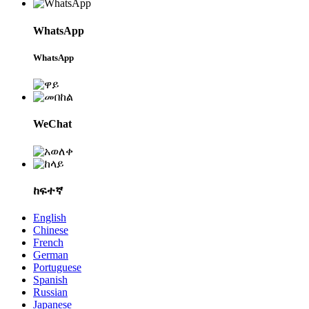
WhatsApp
WhatsApp
WeChat
ከፍተኛ
English
Chinese
French
German
Portuguese
Spanish
Russian
Japanese