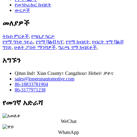
የመንኮራኩር ክብደት
ውርዶች
መለያዎች
ትኩስ ምርቶች
,
የጣቢያ ካርታ
የጎማ ግንድ ጎተራ
,
የጎማ ቫልቭ ካፕ
,
የጎማ ክብደት
,
የብረት ጎማ ቫልቭ
ግንድ
,
ሁለት ፖስት ማንሻዎች
,
ግራጫ ጎማ ክብደቶች
,
አግኙን
Qitun Ind፣ Xian County፣ Cangzhou፣ Hebei፣ ቻይና
sales@longrunautomotive.com
86-18833781904
86-3177971238
የመገኛ አድራሻ
WeChat
WhatsApp