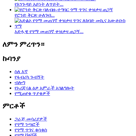
የእንጉዳይ አይነት ለጥይት...
የሮንድ ቅርጽ ሁለገብ...
አድሏዊ የጎማ መጠገኛ ቀዝቃዛ ጠጋኝ...
ለምን ምረጥን።
ኩባንያ
ስለ እኛ
የፋብሪካ ጉብኝት
ብሎግ
የኦሪጂናል ዕቃ አምራች አገልግሎት
የሚጠየቁ ጥያቄዎች
ምርቶች
ጋራጅ መሳሪያዎች
የጎማ ንጣፎች
የጎማ ጥገና ቁሳቁስ
የጎማ ቫልቮች